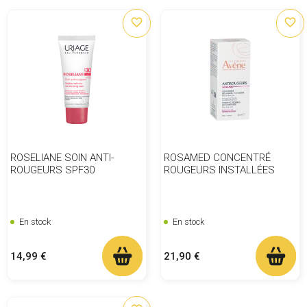
favorite_border
favorite_border
ROSELIANE SOIN ANTI-
ROSAMED CONCENTRÉ
ROUGEURS SPF30
ROUGEURS INSTALLÉES
En stock
En stock
Prix
Prix
14,99 €
21,90 €