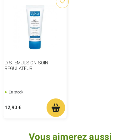
favorite_border
D.S. EMULSION SOIN
RÉGULATEUR
En stock
Prix
12,90 €
Vous aimerez aussi