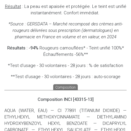
Résultat
: La peau est apaisée et protégée. Le teint est unifié
instantanément. Confort immédiat.
*Source : GERSDATA – Marché recomposé des crèmes anti-
rougeurs délivrées sous prescription (dermatologues) en
pharmacie en France en volume et en valeur, en 2024
Résultats : -94%
Rougeurs camouflées* - Teint unifié 100%*
Échauffements -56%**
*Test d'usage - 30 volontaires - 28 jours : % de satisfaction
**Test d'usage - 30 volontaires - 28 jours : auto-scorage
Composition
Composition INCI [43315-13]
AQUA (WATER, EAU) — CI 77891 (TITANIUM DIOXIDE) —
ETHYLHEXYL METHOXYCINNAMATE — DIETHYLAMINO
HYDROXYBENZOYL HEXYL BENZOATE — DICAPRYLYL
CARBONATE — ETHYLHEXYL SALICYLATE — ETHYLHEXYL