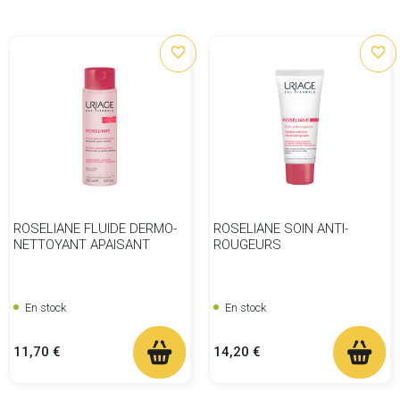
favorite_border
favorite_border
ROSELIANE FLUIDE DERMO-
ROSELIANE SOIN ANTI-
NETTOYANT APAISANT
ROUGEURS
En stock
En stock
Prix
Prix
11,70 €
14,20 €