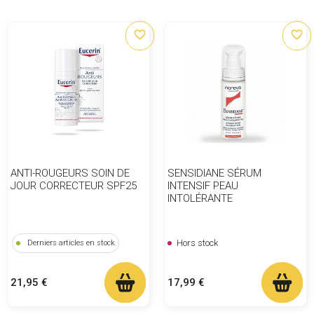
favorite_border
favorite_border
ANTI-ROUGEURS SOIN DE
SENSIDIANE SÉRUM
JOUR CORRECTEUR SPF25
INTENSIF PEAU
INTOLÉRANTE
Hors stock
Derniers articles en stock
Prix
Prix
21,95 €
17,99 €