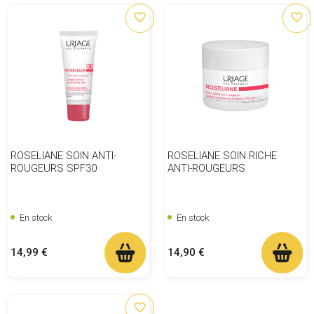
favorite_border
favorite_border
ROSELIANE SOIN ANTI-
ROSELIANE SOIN RICHE
ROUGEURS SPF30
ANTI-ROUGEURS
En stock
En stock
Prix
Prix
14,99 €
14,90 €
favorite_border