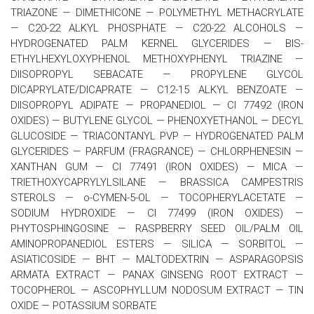
TRIAZONE — DIMETHICONE — POLYMETHYL METHACRYLATE
— C20-22 ALKYL PHOSPHATE — C20-22 ALCOHOLS —
HYDROGENATED PALM KERNEL GLYCERIDES — BIS-
ETHYLHEXYLOXYPHENOL METHOXYPHENYL TRIAZINE —
DIISOPROPYL SEBACATE — PROPYLENE GLYCOL
DICAPRYLATE/DICAPRATE — C12-15 ALKYL BENZOATE —
DIISOPROPYL ADIPATE — PROPANEDIOL — CI 77492 (IRON
OXIDES) — BUTYLENE GLYCOL — PHENOXYETHANOL — DECYL
GLUCOSIDE — TRIACONTANYL PVP — HYDROGENATED PALM
GLYCERIDES — PARFUM (FRAGRANCE) — CHLORPHENESIN —
XANTHAN GUM — CI 77491 (IRON OXIDES) — MICA —
TRIETHOXYCAPRYLYLSILANE — BRASSICA CAMPESTRIS
STEROLS — o-CYMEN-5-OL — TOCOPHERYLACETATE —
SODIUM HYDROXIDE — CI 77499 (IRON OXIDES) —
PHYTOSPHINGOSINE — RASPBERRY SEED OIL/PALM OIL
AMINOPROPANEDIOL ESTERS — SILICA — SORBITOL —
ASIATICOSIDE — BHT — MALTODEXTRIN — ASPARAGOPSIS
ARMATA EXTRACT — PANAX GINSENG ROOT EXTRACT —
TOCOPHEROL — ASCOPHYLLUM NODOSUM EXTRACT — TIN
OXIDE — POTASSIUM SORBATE