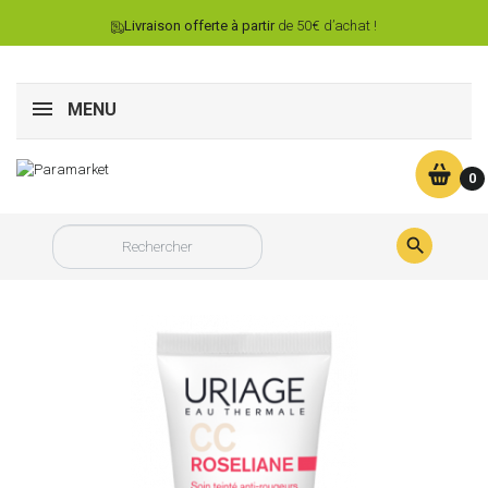
Livraison offerte à partir
de 50€ d’achat !
MENU
0
