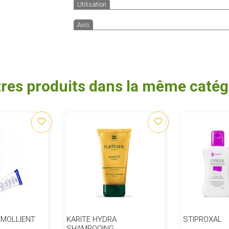
Utilisation
Avis
tres produits dans la même catégo
favorite_border
favorite_border
EMOLLIENT
KARITE HYDRA
STIPROXAL
SHAMPOOING