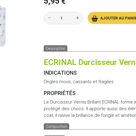
5,95 €
−
+
AJOUTER AU PANI
Description
ECRINAL Durcisseur Verni
INDICATIONS
Ongles mous, cassants et fragiles
PROPRIÉTÉS
Le Durcisseur Vernis Brillant ECRINAL forme 
protégé des chocs. Il apporte aussi des éléme
coat, il ravive la brillance de l’ongle et amélio
Composition