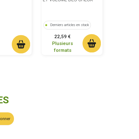
Derniers articles en stock
Prix
22,59 €
Plusieurs
formats
ES
bonner