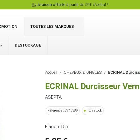
Livraison offerte à partir
de 50€ d’achat !
OMOTION
TOUTES LES MARQUES
✨
DESTOCKAGE
Connexion
Accueil
CHEVEUX & ONGLES
ECRINAL Durcisse
ECRINAL Durcisseur Verni
ASEPTA
Référence : 7743589
En stock
Flacon 10ml