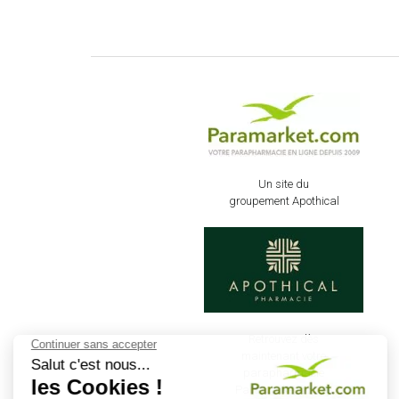
Un site du
groupement Apothical
Retrouvez dès
maintenant votre
parapharmacie
Paramarket sur les