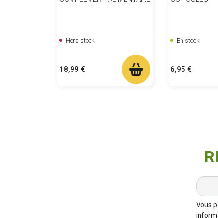
Hors stock
En stock
Prix
Prix
18,99 €
6,95 €
R
Vous p
informa