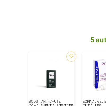
5 au
favorite_border
BOOST ANTI-CHUTE
ECRINAL GEL 
COMPLÉMENT ALIMENTAIRE
CUTICULES