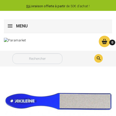
Livraison offerte à partir
de 50€ d’achat !
MENU
0
