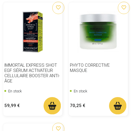
favorite_border
favorite_border
IMMORTAL EXPRESS SHOT
PHYTO CORRECTIVE
EGF SÉRUM ACTIVATEUR
MASQUE
CELLULAIRE BOOSTER ANTI-
ÂGE
En stock
En stock
Prix
Prix
59,99 €
70,25 €
favorite_border