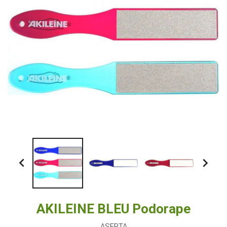


AKILEINE BLEU Podorape
ASEPTA