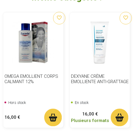
favorite_border
favorite_border
OMEGA EMOLLIENT CORPS
DEXYANE CRÈME
CALMANT 12%
EMOLLIENTE ANTI-GRATTAGE
Hors stock
En stock
Prix
16,00 €
Prix
16,00 €
Plusieurs formats