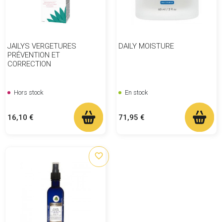
JAILYS VERGETURES
DAILY MOISTURE
PRÉVENTION ET
CORRECTION
Hors stock
En stock
Prix
Prix
16,10 €
71,95 €
favorite_border