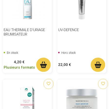
EAU THERMALE D'URIAGE
UV-DEFENCE
BRUMISATEUR
En stock
Hors stock
Prix
4,20 €
Prix
22,00 €
Plusieurs formats
favorite_border
favorite_border