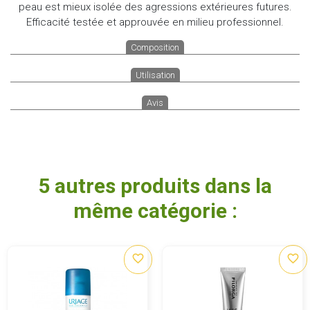
peau est mieux isolée des agressions extérieures futures.
Efficacité testée et approuvée en milieu professionnel.
Composition
Utilisation
Avis
5 autres produits dans la
même catégorie :
favorite_border
favorite_border