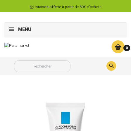
Livraison offerte à partir
de 50€ d’achat !
MENU
0
