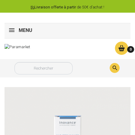
Livraison offerte à partir
de 50€ d’achat !
MENU
0
