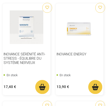
favorite_border
favorite_border
INOVANCE SÉRÉNITÉ ANTI-
INOVANCE ENERGY
STRESS - ÉQUILIBRE DU
SYSTÈME NERVEUX
En stock
En stock
Prix
Prix
17,40 €
13,90 €
favorite_border
favorite_border