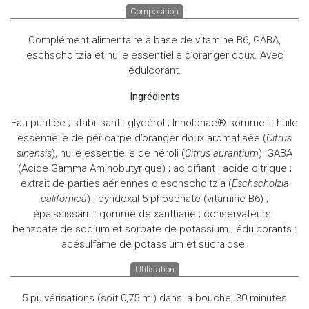
Composition
Complément alimentaire à base de vitamine B6, GABA,
eschscholtzia et huile essentielle d’oranger doux. Avec
édulcorant.
Ingrédients
Eau purifiée ; stabilisant : glycérol ; Innolphae® sommeil : huile
essentielle de péricarpe d’oranger doux aromatisée (
Citrus
sinensis
), huile essentielle de néroli (
Citrus aurantium
); GABA
(Acide Gamma Aminobutyrique) ; acidifiant : acide citrique ;
extrait de parties aériennes d’eschscholtzia (
Eschscholzia
californica
) ; pyridoxal 5-phosphate (vitamine B6) ;
épaississant : gomme de xanthane ; conservateurs :
benzoate de sodium et sorbate de potassium ; édulcorants :
acésulfame de potassium et sucralose.
Utilisation
5 pulvérisations (soit 0,75 ml) dans la bouche, 30 minutes