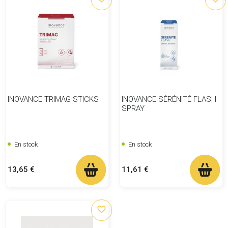
INOVANCE TRIMAG STICKS
INOVANCE SÉRÉNITÉ FLASH
SPRAY
En stock
En stock
Prix
Prix
13,65 €
11,61 €
favorite_border