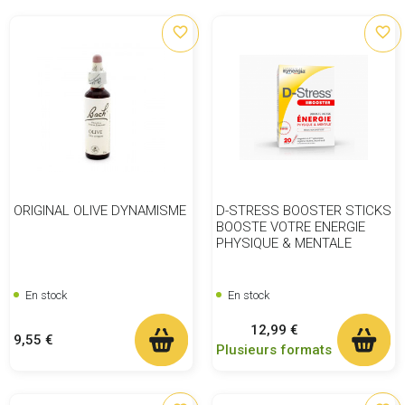
favorite_border
favorite_border
ORIGINAL OLIVE DYNAMISME
D-STRESS BOOSTER STICKS
BOOSTE VOTRE ENERGIE
PHYSIQUE & MENTALE
En stock
En stock
Prix
12,99 €
Prix
9,55 €
Plusieurs formats