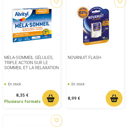
favorite_border
favorite_border
MELA-SOMMEIL GÉLULES,
NOVANUIT FLASH
TRIPLE ACTION SUR LE
SOMMEIL ET LA RELAXATION
En stock
En stock
Prix
8,35 €
Prix
8,99 €
Plusieurs formats
favorite_border