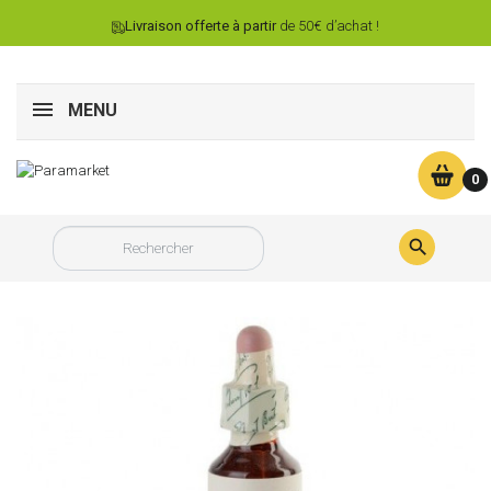
Livraison offerte à partir
de 50€ d’achat !
MENU
0
