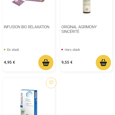
INFUSION BIO RELAXATION
ORIGINAL AGRIMONY
SINCÉRITÉ
En stock
Hors stock
Prix
Prix
4,95 €
9,55 €
favorite_border