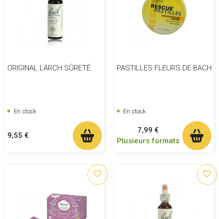
ORIGINAL LARCH SÛRETÉ
PASTILLES FLEURS DE BACH
En stock
En stock
Prix
7,99 €
Prix
9,55 €
Plusieurs formats
favorite_border
favorite_border