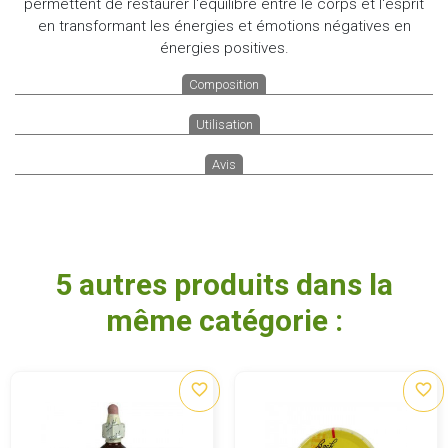
permettent de restaurer l'équilibre entre le corps et l'esprit
en transformant les énergies et émotions négatives en
énergies positives.
Composition
Utilisation
Avis
5 autres produits dans la
même catégorie :
favorite_border
favorite_border