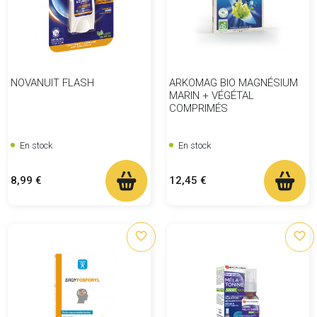
NOVANUIT FLASH
ARKOMAG BIO MAGNÉSIUM
MARIN + VÉGÉTAL
COMPRIMÉS
En stock
En stock
Prix
Prix
8,99 €
12,45 €
favorite_border
favorite_border