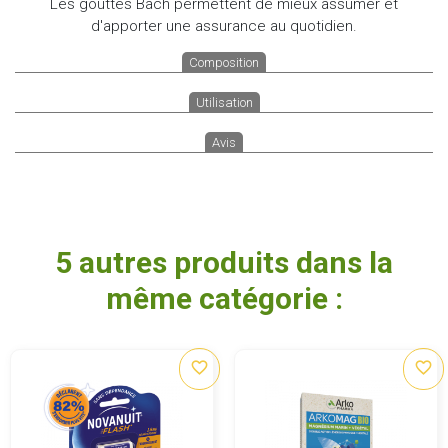
Les gouttes Bach permettent de mieux assumer et
d'apporter une assurance au quotidien.
Composition
Utilisation
Avis
5 autres produits dans la
même catégorie :
favorite_border
favorite_border