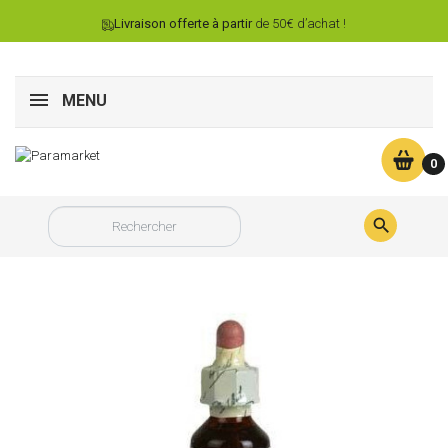
Livraison offerte à partir
de 50€ d’achat !
MENU
0
