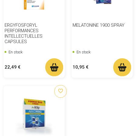
ERGYFOSFORYL
MELATONINE 1900 SPRAY
PERFORMANCES
INTELLECTUELLES
CAPSULES
En stock
En stock
Prix
Prix
22,49 €
10,95 €
favorite_border